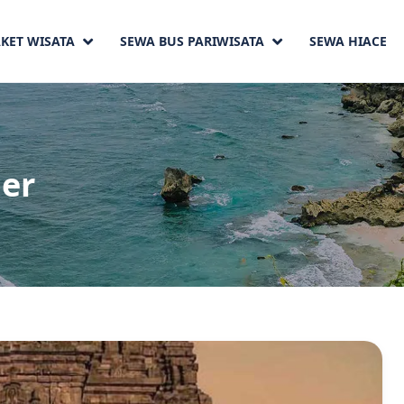
KET WISATA
SEWA BUS PARIWISATA
SEWA HIACE
ler