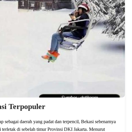
si Terpopuler
p sebagai daerah yang padat dan terpencil, Bekasi sebenarnya
terletak di sebelah timur Provinsi DKI Jakarta. Menurut