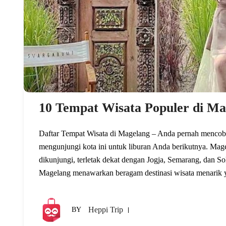
10 Tempat Wisata Populer di M
Daftar Tempat Wisata di Magelang – Anda pernah mencoba
mengunjungi kota ini untuk liburan Anda berikutnya. Mag
dikunjungi, terletak dekat dengan Jogja, Semarang, dan S
Magelang menawarkan beragam destinasi wisata menarik 
Heppi Trip
BY