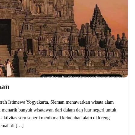
eman
aerah Istimewa Yogyakarta, Sleman menawarkan wisata alam
enarik banyak wisatawan dari dalam dan luar negeri untuk
ktivitas seru seperti menikmati keindahan alam di lereng
kemah di […]