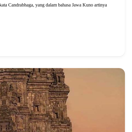
ri kata Candrabhaga, yang dalam bahasa Jawa Kuno artinya