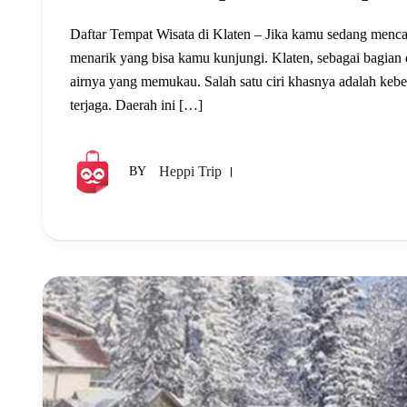
Daftar Tempat Wisata di Klaten – Jika kamu sedang mencari
menarik yang bisa kamu kunjungi. Klaten, sebagai bagian 
airnya yang memukau. Salah satu ciri khasnya adalah keb
terjaga. Daerah ini […]
Heppi Trip
BY