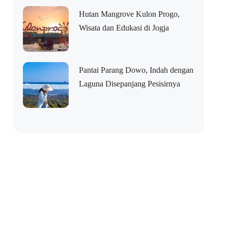
Hutan Mangrove Kulon Progo,
Wisata dan Edukasi di Jogja
Pantai Parang Dowo, Indah dengan
Laguna Disepanjang Pesisirnya