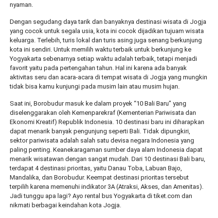
nyaman.
Dengan segudang daya tarik dan banyaknya destinasi wisata di Jogja
yang cocok untuk segala usia, kota ini cocok dijadikan tujuam wisata
keluarga. Terlebih, turis lokal dan turis asing juga senang berkunjung
kota ini sendiri. Untuk memilih waktu terbaik untuk berkunjung ke
Yogyakarta sebenarnya setiap waktu adalah terbaik, tetapi menjadi
favorit yaitu pada pertengahan tahun. Hal ini karena ada banyak
aktivitas seru dan acara-acara di tempat wisata di Jogja yang mungkin
tidak bisa kamu kunjungi pada musim lain atau musim hujan.
Saat ini, Borobudur masuk ke dalam proyek “10 Bali Baru” yang
diselenggarakan oleh Kemenparekraf (Kementerian Pariwisata dan
Ekonomi Kreatif) Republik Indonesia. 10 destinasi baru ini diharapkan
dapat menarik banyak pengunjung seperti Bali. Tidak dipungkiri,
sektor pariwisata adalah salah satu devisa negara Indonesia yang
paling penting. Keanekaragaman sumber daya alam Indonesia dapat
menarik wisatawan dengan sangat mudah. Dari 10 destinasi Bali baru,
terdapat 4 destinasi prioritas, yaitu Danau Toba, Labuan Bajo,
Mandalika, dan Borobudur. Keempat destinasi prioritas tersebut
terpilih karena memenuhi indikator 3A (Atraksi, Akses, dan Amenitas).
Jadi tunggu apa lagi? Ayo rental bus Yogyakarta di tiket.com dan
nikmati berbagai keindahan kota Jogja.