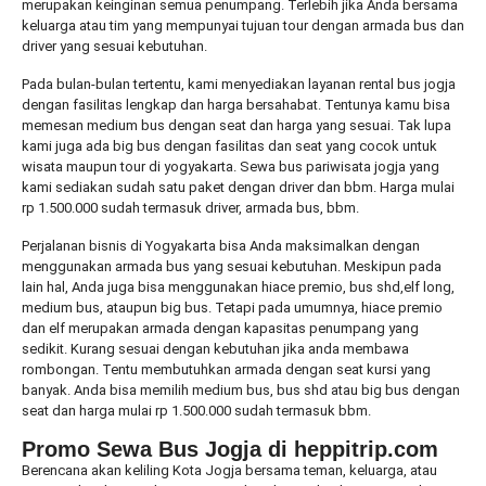
merupakan keinginan semua penumpang. Terlebih jika Anda bersama
keluarga atau tim yang mempunyai tujuan tour dengan armada bus dan
driver yang sesuai kebutuhan.
Pada bulan-bulan tertentu, kami menyediakan layanan rental bus jogja
dengan fasilitas lengkap dan harga bersahabat. Tentunya kamu bisa
memesan medium bus dengan seat dan harga yang sesuai. Tak lupa
kami juga ada big bus dengan fasilitas dan seat yang cocok untuk
wisata maupun tour di yogyakarta. Sewa bus pariwisata jogja yang
kami sediakan sudah satu paket dengan driver dan bbm. Harga mulai
rp 1.500.000 sudah termasuk driver, armada bus, bbm.
Perjalanan bisnis di Yogyakarta bisa Anda maksimalkan dengan
menggunakan armada bus yang sesuai kebutuhan. Meskipun pada
lain hal, Anda juga bisa menggunakan hiace premio, bus shd,elf long,
medium bus, ataupun big bus. Tetapi pada umumnya, hiace premio
dan elf merupakan armada dengan kapasitas penumpang yang
sedikit. Kurang sesuai dengan kebutuhan jika anda membawa
rombongan. Tentu membutuhkan armada dengan seat kursi yang
banyak. Anda bisa memilih medium bus, bus shd atau big bus dengan
seat dan harga mulai rp 1.500.000 sudah termasuk bbm.
Promo Sewa Bus Jogja di heppitrip.com
Berencana akan keliling Kota Jogja bersama teman, keluarga, atau