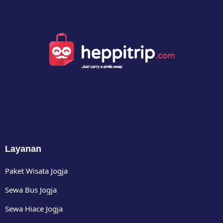
Happy Bus
Layanan
Paket Wisata Jogja
Sewa Bus Jogja
Sewa Hiace Jogja