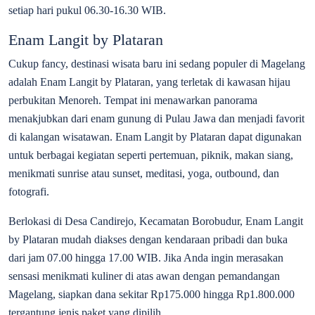
setiap hari pukul 06.30-16.30 WIB.
Enam Langit by Plataran
Cukup fancy, destinasi wisata baru ini sedang populer di Magelang
adalah Enam Langit by Plataran, yang terletak di kawasan hijau
perbukitan Menoreh. Tempat ini menawarkan panorama
menakjubkan dari enam gunung di Pulau Jawa dan menjadi favorit
di kalangan wisatawan. Enam Langit by Plataran dapat digunakan
untuk berbagai kegiatan seperti pertemuan, piknik, makan siang,
menikmati sunrise atau sunset, meditasi, yoga, outbound, dan
fotografi.
Berlokasi di Desa Candirejo, Kecamatan Borobudur, Enam Langit
by Plataran mudah diakses dengan kendaraan pribadi dan buka
dari jam 07.00 hingga 17.00 WIB. Jika Anda ingin merasakan
sensasi menikmati kuliner di atas awan dengan pemandangan
Magelang, siapkan dana sekitar Rp175.000 hingga Rp1.800.000
tergantung jenis paket yang dipilih.