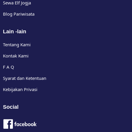
Sewa Elf Jogja
Blog Pariwisata
Lain -lain
Tentang Kami
Kontak Kami
F A Q
Syarat dan Ketentuan
Kebijakan Privasi
Social