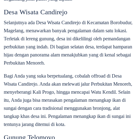
Desa Wisata Candirejo
Selanjutnya ada Desa Wisata Candirejo di Kecamatan Borobudur,
Magelang, menawarkan banyak pengalaman dalam satu lokasi.
Terletak di lereng gunung, desa ini dikelilingi oleh pemandangan
perbukitan yang indah. Di bagian selatan desa, terdapat hamparan
hijau dengan panorama alam menakjubkan yang di kenal sebagai
Perbukitan Menoreh.
Bagi Anda yang suka berpetualang, cobalah offroad di Desa
Wisata Candirejo. Anda akan melewati jalur Perbukitan Menoreh,
menyeberangi Kali Progo, hingga mencapai Watu Kendil. Selain
itu, Anda juga bisa merasakan pengalaman menangkap ikan di
sungai dengan cara tradisional menggunakan bronjong, alat
tangkap khas desa ini. Pengalaman menangkap ikan di sungai ini
tentunya jarang ditemui di kota.
Gunung Telomoyo