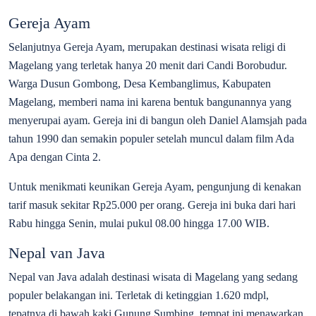
Gereja Ayam
Selanjutnya Gereja Ayam, merupakan destinasi wisata religi di
Magelang yang terletak hanya 20 menit dari Candi Borobudur.
Warga Dusun Gombong, Desa Kembanglimus, Kabupaten
Magelang, memberi nama ini karena bentuk bangunannya yang
menyerupai ayam. Gereja ini di bangun oleh Daniel Alamsjah pada
tahun 1990 dan semakin populer setelah muncul dalam film Ada
Apa dengan Cinta 2.
Untuk menikmati keunikan Gereja Ayam, pengunjung di kenakan
tarif masuk sekitar Rp25.000 per orang. Gereja ini buka dari hari
Rabu hingga Senin, mulai pukul 08.00 hingga 17.00 WIB.
Nepal van Java
Nepal van Java adalah destinasi wisata di Magelang yang sedang
populer belakangan ini. Terletak di ketinggian 1.620 mdpl,
tepatnya di bawah kaki Gunung Sumbing, tempat ini menawarkan