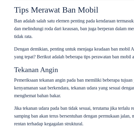
Tips Merawat Ban Mobil
Ban adalah salah satu elemen penting pada kendaraan termasuk 
dan melindungi roda dari keausan, ban juga berperan dalam m
tidak rata.
Dengan demikian, penting untuk menjaga keadaan ban mobil A
yang tepat? Berikut adalah beberapa tips perawatan ban mobil
Tekanan Angin
Pemeriksaan tekanan angin pada ban memiliki beberapa tujuan
kenyamanan saat berkendara, tekanan udara yang sesuai denga
menghemat bahan bakar.
Jika tekanan udara pada ban tidak sesuai, terutama jika terlalu 
samping ban akan terus bersentuhan dengan permukaan jalan,
rentan terhadap kegagalan struktural.