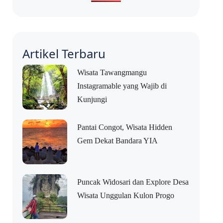
Artikel Terbaru
Wisata Tawangmangu
Instagramable yang Wajib di
Kunjungi
Pantai Congot, Wisata Hidden
Gem Dekat Bandara YIA
Puncak Widosari dan Explore Desa
Wisata Unggulan Kulon Progo