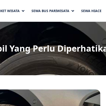
KET WISATA
SEWA BUS PARIWISATA
SEWA HIACE
il Yang Perlu Diperhatik