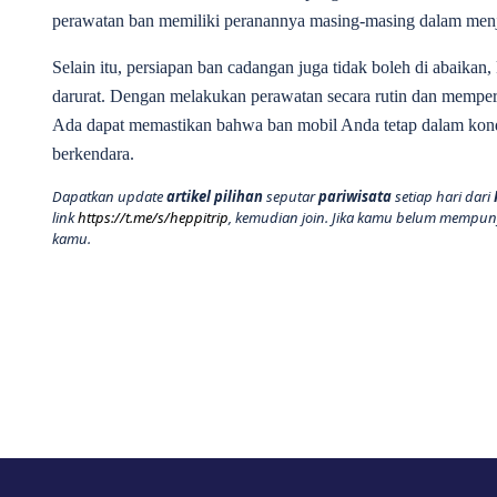
perawatan ban memiliki peranannya masing-masing dalam menja
Selain itu, persiapan ban cadangan juga tidak boleh di abaika
darurat. Dengan melakukan perawatan secara rutin dan memperh
Ada dapat memastikan bahwa ban mobil Anda tetap dalam kondi
berkendara.
Dapatkan update
artikel pilihan
seputar
pariwisata
setiap hari dari
link
https://t.me/s/heppitrip
, kemudian join. Jika kamu belum mempunyai
kamu.