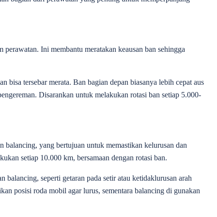
lam perawatan. Ini membantu meratakan keausan ban sehingga
ban bisa tersebar merata. Ban bagian depan biasanya lebih cepat aus
pengereman. Disarankan untuk melakukan rotasi ban setiap 5.000-
dan balancing, yang bertujuan untuk memastikan kelurusan dan
akukan setiap 10.000 km, bersamaan dengan rotasi ban.
balancing, seperti getaran pada setir atau ketidaklurusan arah
kan posisi roda mobil agar lurus, sementara balancing di gunakan