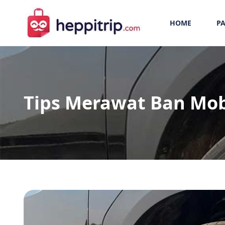
HOME
PA
Tips Merawat Ban Mob