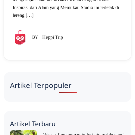
Inspirasi dari Alam yang Memukau Studio ini terletak di
lereng […]
Heppi Trip
BY
Artikel Terpopuler
Artikel Terbaru
Wisata Tawangmangu Instagramable yang