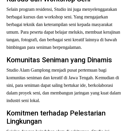
Selain program residensi, Studio ini juga menyelenggarakan
berbagai kursus dan workshop seni. Yang mengajarkan
berbagai teknik dan keterampilan seni kepada masyarakat
umum. Para peserta dapat belajar melukis, membuat kerajinan
tangan, fotografi, dan berbagai seni kreatif lainnya di bawah
bimbingan para seniman berpengalaman.
Komunitas Seniman yang Dinamis
Studio Alam Gamplong menjadi pusat pertemuan bagi
komunitas seniman dan kreatif di Jawa Tengah. Kemudian di
sini, para seniman dapat saling bertukar ide, berkolaborasi
dalam proyek seni, dan membangun jaringan yang kuat dalam
industri seni lokal.
Komitmen terhadap Pelestarian
Lingkungan