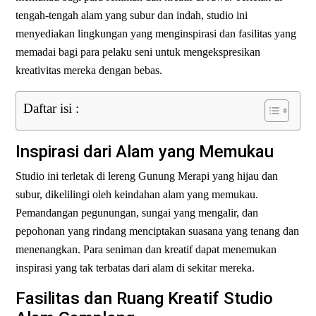
tengah-tengah alam yang subur dan indah, studio ini
menyediakan lingkungan yang menginspirasi dan fasilitas yang
memadai bagi para pelaku seni untuk mengekspresikan
kreativitas mereka dengan bebas.
Daftar isi :
Inspirasi dari Alam yang Memukau
Studio ini terletak di lereng
Gunung Merapi
yang hijau dan
subur, dikelilingi oleh keindahan alam yang memukau.
Pemandangan pegunungan, sungai yang mengalir, dan
pepohonan yang rindang menciptakan suasana yang tenang dan
menenangkan. Para seniman dan kreatif dapat menemukan
inspirasi yang tak terbatas dari alam di sekitar mereka.
Fasilitas dan Ruang Kreatif Studio