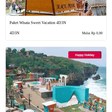
Paket Wisata Sweet Vacation 4D3N
4D3N
Mulai Rp 0,00