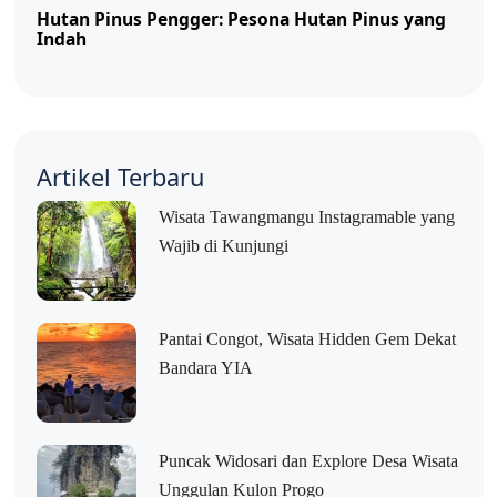
Artikel Terbaru
Wisata Tawangmangu Instagramable yang
Wajib di Kunjungi
Pantai Congot, Wisata Hidden Gem Dekat
Bandara YIA
Puncak Widosari dan Explore Desa Wisata
Unggulan Kulon Progo