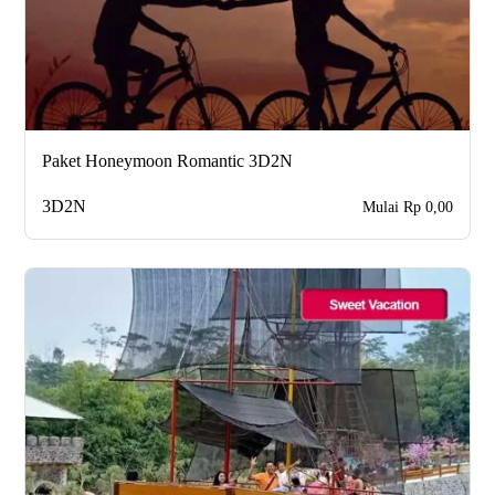
Paket Honeymoon Romantic 3D2N
3D2N
Mulai Rp 0,00