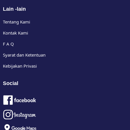
Lain -lain
Tentang Kami
Kontak Kami
F A Q
Syarat dan Ketentuan
Kebijakan Privasi
Social