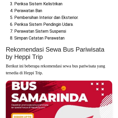
Periksa Sistem Kelistrikan
Perawatan Ban
Pembersihan Interior dan Eksterior.
Periksa Sistem Pendingin Udara.
Perawatan Sistem Suspensi
Simpan Catatan Perawatan
Rekomendasi Sewa Bus Pariwisata
by Heppi Trip
Berikut ini beberapa rekomendasi sewa bus pariwisata yang
tersedia di
Heppi Trip
.