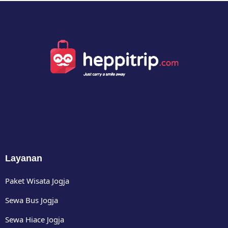
Happy Bus
Layanan
Paket Wisata Jogja
Sewa Bus Jogja
Sewa Hiace Jogja