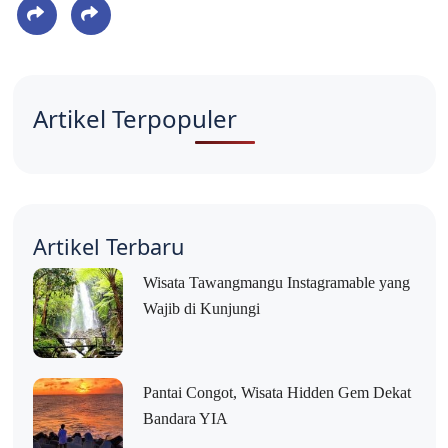
Artikel Terpopuler
Artikel Terbaru
Wisata Tawangmangu Instagramable yang
Wajib di Kunjungi
Pantai Congot, Wisata Hidden Gem Dekat
Bandara YIA