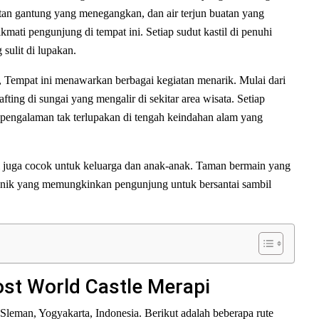
an gantung yang menegangkan, dan air terjun buatan yang
mati pengunjung di tempat ini. Setiap sudut kastil di penuhi
sulit di lupakan.
 Tempat ini menawarkan berbagai kegiatan menarik. Mulai dari
rafting di sungai yang mengalir di sekitar area wisata. Setiap
pengalaman tak terlupakan di tengah keindahan alam yang
i juga cocok untuk keluarga dan anak-anak. Taman bermain yang
 piknik yang memungkinkan pengunjung untuk bersantai sambil
st World Castle Merapi
Sleman, Yogyakarta, Indonesia. Berikut adalah beberapa rute