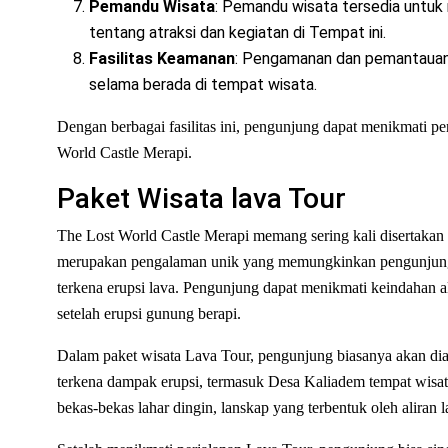
Pemandu Wisata
: Pemandu wisata tersedia untuk
tentang atraksi dan kegiatan di Tempat ini.
Fasilitas Keamanan
: Pengamanan dan pemantauan
selama berada di tempat wisata.
Dengan berbagai fasilitas ini, pengunjung dapat menikmati
World Castle Merapi.
Paket Wisata lava Tour
The Lost World Castle Merapi memang sering kali disertakan 
merupakan pengalaman unik yang memungkinkan pengunjung 
terkena erupsi lava. Pengunjung dapat menikmati keindahan a
setelah erupsi gunung berapi.
Dalam paket wisata Lava Tour, pengunjung biasanya akan diaj
terkena dampak erupsi, termasuk Desa Kaliadem tempat wisat
bekas-bekas lahar dingin, lanskap yang terbentuk oleh aliran