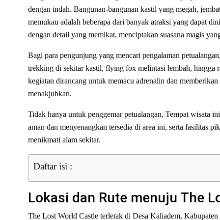
dengan indah. Bangunan-bangunan kastil yang megah, jembat
memukau adalah beberapa dari banyak atraksi yang dapat dinik
dengan detail yang memikat, menciptakan suasana magis yang 
Bagi para pengunjung yang mencari pengalaman petualangan,
trekking di sekitar kastil, flying fox melintasi lembah, hingga 
kegiatan dirancang untuk memacu adrenalin dan memberikan 
menakjubkan.
Tidak hanya untuk penggemar petualangan, Tempat wisata in
aman dan menyenangkan tersedia di area ini, serta fasilitas
menikmati alam sekitar.
Daftar isi :
Lokasi dan Rute menuju The Lo
The Lost World Castle terletak di Desa Kaliadem, Kabupaten 