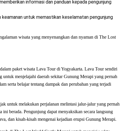
 memberikan informasi dan panduan kepada pengunjung
 keamanan untuk memastikan keselamatan pengunjung
 pengalaman wisata yang menyenangkan dan nyaman di The Lost
dalam paket wisata Lava Tour di Yogyakarta. Lava Tour sendiri
untuk menjelajahi daerah sekitar Gunung Merapi yang pernah
lam serta belajar tentang dampak dan perubahan yang terjadi
ak untuk melakukan perjalanan melintasi jalur-jalur yang pernah
a ini berada. Pengunjung dapat menyaksikan secara langsung
 lava, dan kisah-kisah mengenai kejadian erupsi Gunung Merapi.