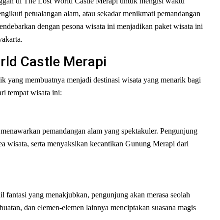
nggah di The Lost World Castle Merapi untuk mengisi waktu
, mengikuti petualangan alam, atau sekadar menikmati pemandangan
ndebarkan dengan pesona wisata ini menjadikan paket wisata ini
akarta.
rld Castle Merapi
ik yang membuatnya menjadi destinasi wisata yang menarik bagi
i tempat wisata ini:
api menawarkan pemandangan alam yang spektakuler. Pengunjung
rea wisata, serta menyaksikan kecantikan Gunung Merapi dari
ail fantasi yang menakjubkan, pengunjung akan merasa seolah
 buatan, dan elemen-elemen lainnya menciptakan suasana magis