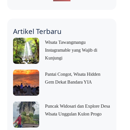
Artikel Terbaru
Wisata Tawangmangu
Instagramable yang Wajib di
Kunjungi
Pantai Congot, Wisata Hidden
Gem Dekat Bandara YIA
Puncak Widosari dan Explore Desa
Wisata Unggulan Kulon Progo