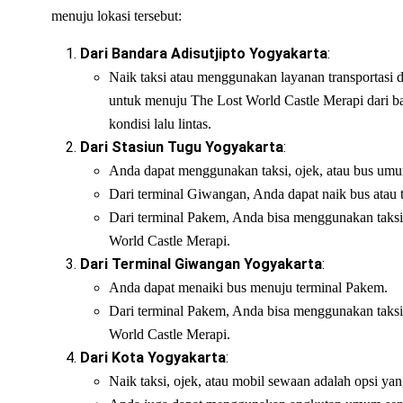
menuju lokasi tersebut:
Dari Bandara Adisutjipto Yogyakarta
:
Naik taksi atau menggunakan layanan transportasi d
untuk menuju The Lost World Castle Merapi dari b
kondisi lalu lintas.
Dari Stasiun Tugu Yogyakarta
:
Anda dapat menggunakan taksi, ojek, atau bus um
Dari terminal Giwangan, Anda dapat naik bus atau 
Dari terminal Pakem, Anda bisa menggunakan taksi
World Castle Merapi.
Dari Terminal Giwangan Yogyakarta
:
Anda dapat menaiki bus menuju terminal Pakem.
Dari terminal Pakem, Anda bisa menggunakan taksi
World Castle Merapi.
Dari Kota Yogyakarta
:
Naik taksi, ojek, atau mobil sewaan adalah opsi ya