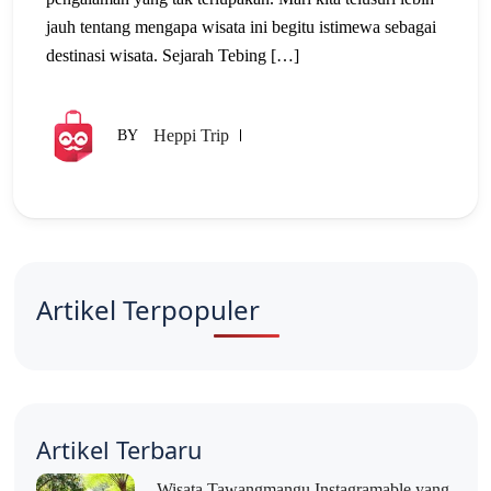
jauh tentang mengapa wisata ini begitu istimewa sebagai
destinasi wisata. Sejarah Tebing […]
Heppi Trip
BY
Artikel Terpopuler
Artikel Terbaru
Wisata Tawangmangu Instagramable yang