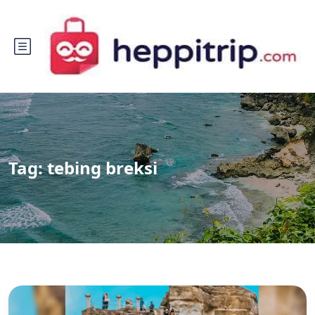
Tag:
tebing breksi