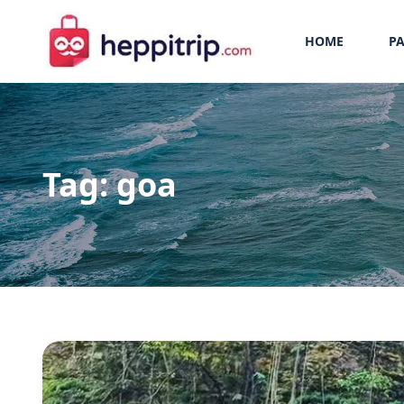
HOME
PA
Tag:
goa