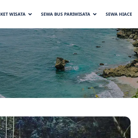
KET WISATA
SEWA BUS PARIWISATA
SEWA HIACE