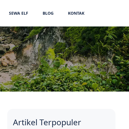
SEWA ELF
BLOG
KONTAK
Artikel Terpopuler