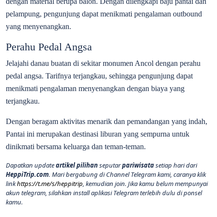
dengan material berupa balon. Dengan dilengkapi baju pantai dan
pelampung, pengunjung dapat menikmati pengalaman outbound
yang menyenangkan.
Perahu Pedal Angsa
Jelajahi danau buatan di sekitar monumen Ancol dengan perahu
pedal angsa. Tarifnya terjangkau, sehingga pengunjung dapat
menikmati pengalaman menyenangkan dengan biaya yang
terjangkau.
Dengan beragam aktivitas menarik dan pemandangan yang indah,
Pantai ini merupakan destinasi liburan yang sempurna untuk
dinikmati bersama keluarga dan teman-teman.
Dapatkan update
artikel pilihan
seputar
pariwisata
setiap hari dari
HeppiTrip.com
. Mari bergabung di Channel Telegram kami, caranya klik
link
https://t.me/s/heppitrip
, kemudian join. Jika kamu belum mempunyai
akun telegram, silahkan install aplikasi Telegram terlebih dulu di ponsel
kamu.