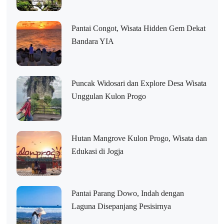
Pantai Congot, Wisata Hidden Gem Dekat
Bandara YIA
Puncak Widosari dan Explore Desa Wisata
Unggulan Kulon Progo
Hutan Mangrove Kulon Progo, Wisata dan
Edukasi di Jogja
Pantai Parang Dowo, Indah dengan
Laguna Disepanjang Pesisirnya