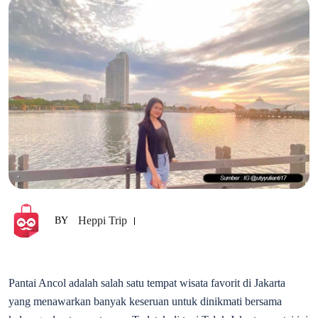
Heppi Trip
BY
Pantai Ancol adalah salah satu tempat wisata favorit di Jakarta
yang menawarkan banyak keseruan untuk dinikmati bersama