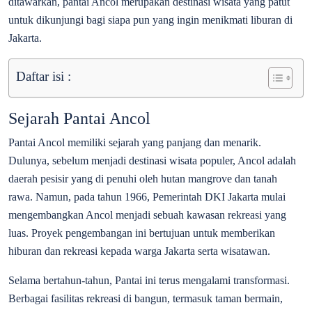
ditawarkan, pantai Ancol merupakan destinasi wisata yang patut
untuk dikunjungi bagi siapa pun yang ingin menikmati liburan di
Jakarta.
Daftar isi :
Sejarah Pantai Ancol
Pantai Ancol memiliki sejarah yang panjang dan menarik.
Dulunya, sebelum menjadi destinasi wisata populer, Ancol adalah
daerah pesisir yang di penuhi oleh hutan mangrove dan tanah
rawa. Namun, pada tahun 1966, Pemerintah DKI Jakarta mulai
mengembangkan Ancol menjadi sebuah kawasan rekreasi yang
luas. Proyek pengembangan ini bertujuan untuk memberikan
hiburan dan rekreasi kepada warga Jakarta serta wisatawan.
Selama bertahun-tahun, Pantai ini terus mengalami transformasi.
Berbagai fasilitas rekreasi di bangun, termasuk taman bermain,