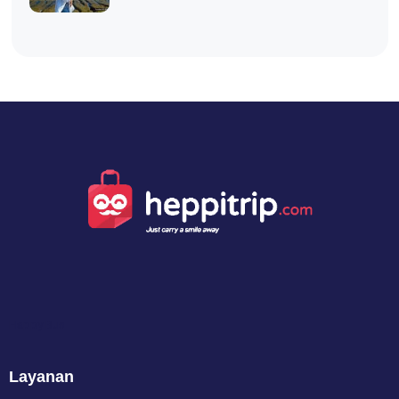
Happy Bus
Layanan