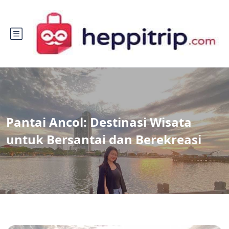
Pantai Ancol: Destinasi Wisata
untuk Bersantai dan Berekreasi