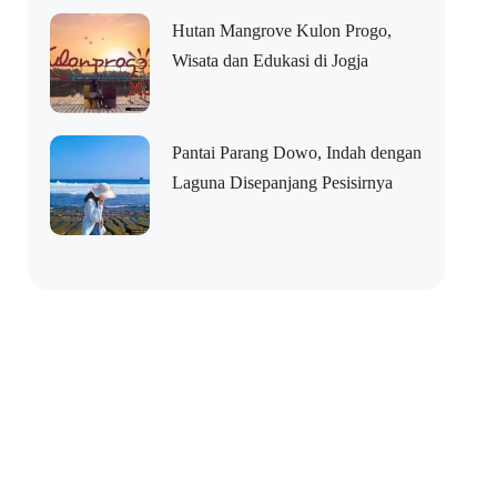
Hutan Mangrove Kulon Progo,
Wisata dan Edukasi di Jogja
Pantai Parang Dowo, Indah dengan
Laguna Disepanjang Pesisirnya