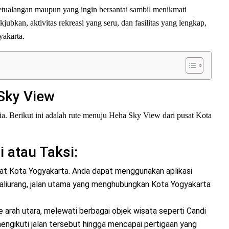
etualangan maupun yang ingin bersantai sambil menikmati
an, aktivitas rekreasi yang seru, dan fasilitas yang lengkap,
yakarta.
Sky View
a. Berikut ini adalah rute menuju Heha Sky View dari pusat
Kota
 atau Taksi:
pusat Kota Yogyakarta. Anda dapat menggunakan aplikasi
 Kaliurang, jalan utama yang menghubungkan Kota Yogyakarta
 ke arah utara, melewati berbagai objek wisata seperti
Candi
engikuti jalan tersebut hingga mencapai pertigaan yang