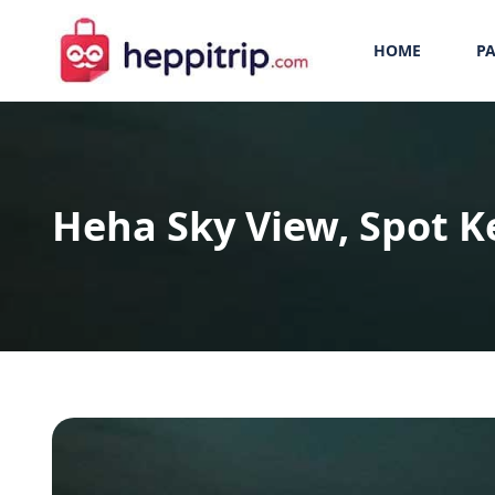
HOME
PA
Heha Sky View, Spot K