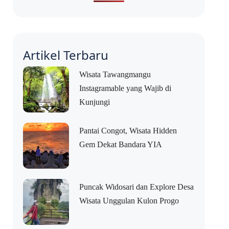
Artikel Terbaru
Wisata Tawangmangu
Instagramable yang Wajib di
Kunjungi
Pantai Congot, Wisata Hidden
Gem Dekat Bandara YIA
Puncak Widosari dan Explore Desa
Wisata Unggulan Kulon Progo