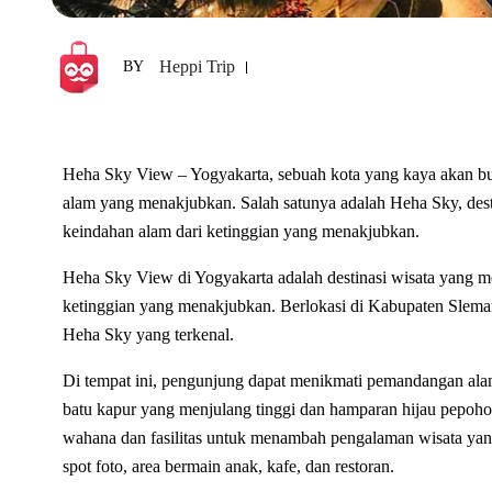
Heppi Trip
BY
Heha Sky View – Yogyakarta, sebuah kota yang kaya akan bu
alam yang menakjubkan. Salah satunya adalah Heha Sky, des
keindahan alam dari ketinggian yang menakjubkan.
Heha Sky View di Yogyakarta adalah destinasi wisata yang 
ketinggian yang menakjubkan. Berlokasi di Kabupaten Sleman
Heha Sky yang terkenal.
Di tempat ini, pengunjung dapat menikmati pemandangan alam
batu kapur yang menjulang tinggi dan hamparan hijau pepohona
wahana dan fasilitas untuk menambah pengalaman wisata yan
spot foto, area bermain anak, kafe, dan restoran.