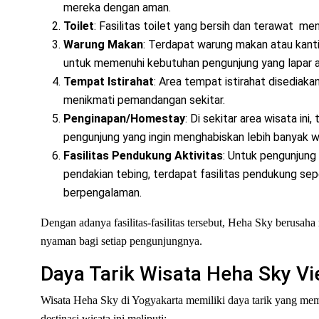
mereka dengan aman.
Toilet
: Fasilitas toilet yang bersih dan terawat 
Warung Makan
: Terdapat warung makan atau kant
untuk memenuhi kebutuhan pengunjung yang lapar at
Tempat Istirahat
: Area tempat istirahat disediaka
menikmati pemandangan sekitar.
Penginapan/Homestay
: Di sekitar area wisata in
pengunjung yang ingin menghabiskan lebih banyak wak
Fasilitas Pendukung Aktivitas
: Untuk pengunjung 
pendakian tebing, terdapat fasilitas pendukung sep
berpengalaman.
Dengan adanya fasilitas-fasilitas tersebut, Heha Sky berus
nyaman bagi setiap pengunjungnya.
Daya Tarik Wisata Heha Sky V
Wisata Heha Sky di Yogyakarta memiliki daya tarik yang mem
destinasi wisata ini meliputi: