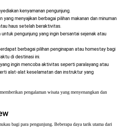
menyediakan kenyamanan pengunjung.
in yang menyajikan berbagai pilihan makanan dan minuman
au haus setelah beraktivitas.
n untuk pengunjung yang ingin bersantai sejenak atau
i, terdapat berbagai pilihan penginapan atau homestay bagi
tu di destinasi ini.
yang ingin mencoba aktivitas seperti paralayang atau
erti alat-alat keselamatan dan instruktur yang
aha memberikan pengalaman wisata yang menyenangkan dan
iew
ukau bagi para pengunjung. Beberapa daya tarik utama dari