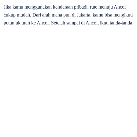
Jika kamu menggunakan kendaraan pribadi, rute menuju Ancol
cukup mudah. Dari arah mana pun di Jakarta, kamu bisa mengikuti
petunjuk arah ke Ancol. Setelah sampai di Ancol, ikuti tanda-tanda
yang mengarah ke Atlantis Water Adventure. Biasanya, sudah
terdapat petunjuk arah di dalam kompleks Ancol.
Selain itu, jika kamu menggunakan transportasi umum seperti bus
atau taksi, kamu bisa mencari bus atau taksi yang menuju Ancol.
Banyaknya moda transportasi umum yang menuju Ancol
membuatnya menjadi destinasi yang mudah dijangkau.
Sesampainya di Ancol, kamu bisa mengikuti tanda-tanda dan
petunjuk arah yang mengarah ke tempat rekreasi ini. Pastikan
untuk bertanya kepada petugas atau warga sekitar jika kamu
merasa tersesat atau butuh bantuan dalam mencari lokasi tersebut.
Harga Tiket Masuk Atlantis Water
Adventure