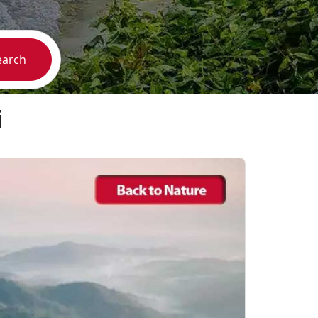
earch
i