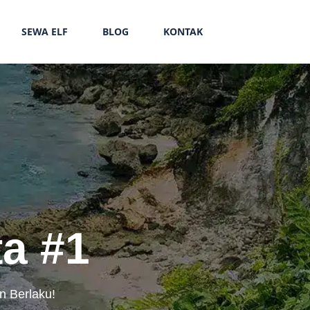
SEWA ELF
BLOG
KONTAK
a #1
n Berlaku!