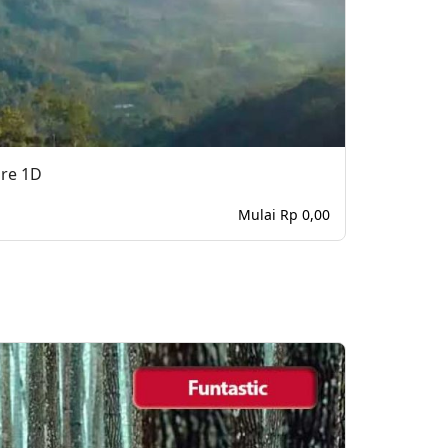
ure 1D
Paket Wi
1D
Mulai Rp 0,00